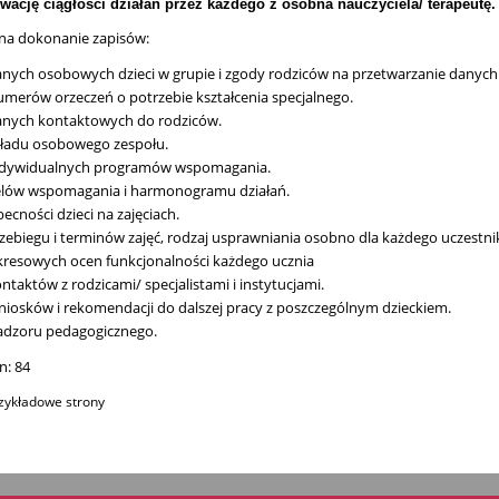
wację ciągłości działań przez każdego z osobna nauczyciela/ terapeutę.
na dokonanie zapisów:
nych osobowych dzieci w grupie i zgody rodziców na przetwarzanie danyc
merów orzeczeń o potrzebie kształcenia specjalnego.
nych kontaktowych do rodziców.
ładu osobowego zespołu.
dywidualnych programów wspomagania.
lów wspomagania i harmonogramu działań.
ecności dzieci na zajęciach.
zebiegu i terminów zajęć, rodzaj usprawniania osobno dla każdego uczestnik
resowych ocen funkcjonalności każdego ucznia
ntaktów z rodzicami/ specjalistami i instytucjami.
iosków i rekomendacji do dalszej pracy z poszczególnym dzieckiem.
dzoru pedagogicznego.
n: 84
zykładowe strony