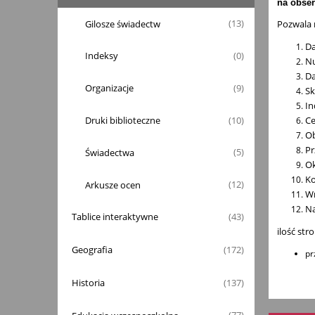
na obser
Gilosze świadectw
Pozwala 
(13)
Da
Indeksy
(0)
Nu
Da
Organizacje
(9)
Sk
In
Druki biblioteczne
Ce
(10)
Ob
Pr
Świadectwa
(5)
Ok
Ko
Arkusze ocen
(12)
Wn
Na
Tablice interaktywne
(43)
ilość stro
Geografia
(172)
pr
Historia
(137)