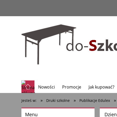
Nowości
Promocje
Jak kupować?
»
»
»
Jesteś w:
Druki szkolne
Publikacje Edulex
Menu
Dzien