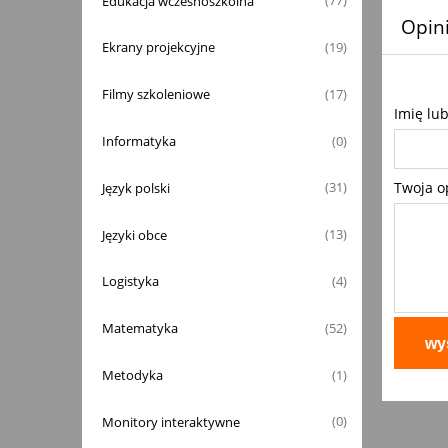
Edukacja wczesnoszkolna
(77)
Opini
Ekrany projekcyjne
(19)
Filmy szkoleniowe
(17)
Imię lu
Informatyka
(0)
Twoja o
Język polski
(31)
Języki obce
(13)
Logistyka
(4)
Matematyka
(52)
wyś
Metodyka
(1)
Monitory interaktywne
(0)