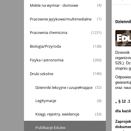
Meble na wymiar - domowe
(4)
Pracownie językowe/multimedialne
(1)
Dzienni
Pracownia chemiczna
(1231)
Biologia/Przyroda
(138)
Dziennik
organizo
Fizyka i astronomia
(260)
529,). D
stopniu g
Druki szkolne
(146)
Odpowiedn
gwarantu
Dzienniki lekcyjne i uzupełniające
(32)
oraz nauc
Legitymacje
(8)
„ § 12 .
dla każd
Księgi, rejestry, ewidencje
(33)
Zaprojek
dokument
Publikacje Edulex
(20)