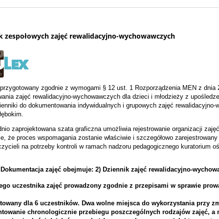
k zespołowych zajęć rewalidacyjno-wychowawczych
 przygotowany zgodnie z wymogami § 12 ust. 1 Rozporządzenia MEN z dnia 2
wania zajęć rewalidacyjno-wychowawczych dla dzieci i młodzieży z upośledze
zienniki do dokumentowania indywidualnych i grupowych zajęć rewalidacyj
łębokim.
io zaprojektowana szata graficzna umożliwia rejestrowanie organizacji zajęć
je, że proces wspomagania zostanie właściwie i szczegółowo zarejestrowany
zycieli na potrzeby kontroli w ramach nadzoru pedagogicznego kuratorium oświ
1 Dokumentacja zajęć obejmuje:
2) Dziennik zajęć rewalidacyjno-wychow
ego uczestnika zajęć prowadzony zgodnie z przepisami w sprawie prowad
towany dla 6 uczestników. Dwa wolne miejsca do wykorzystania przy 
owanie chronologicznie przebiegu poszczególnych rodzajów zajęć, a n