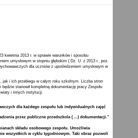
3 kwietnia 2013 r. w sprawie warunków i sposobu
niem umysłowym w stopniu głębokim ( Dz. U. z 2013 r., poz.
no-wychowawczych dla uczniów z upośledzeniem umysłowym w
, jak i ich przebiegu w całym roku szkolnym. Liczba stron
 i będzie stanowił kompletną dokumentację pracy Zespołu
aty i innych instytucji.
awczych dla każdego zespołu lub indywidualnych zajęć
zenia przez publiczne przedszkola ( ...) dokumentacji."
zmianach składu osobowego zespołu. Umożliwia
ie wszystkich w cyklu tygodniowym. Taki obraz pozwoli