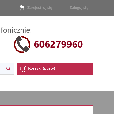
Zaloguj się
Zarejestruj się
Koszyk:
(pusty)