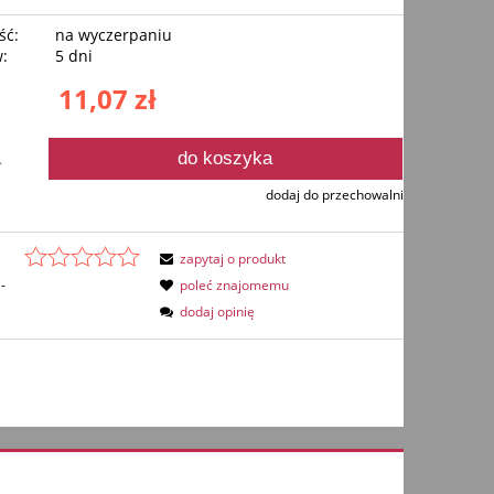
ść:
na wyczerpaniu
w:
5 dni
11,07 zł
do koszyka
.
dodaj do przechowalni
zapytaj o produkt
-
poleć znajomemu
dodaj opinię