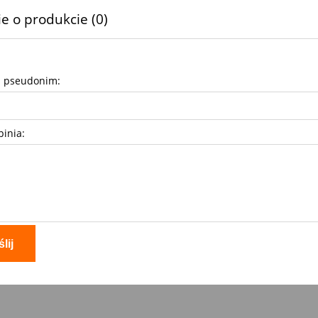
e o produkcie (0)
b pseudonim:
pinia:
lij