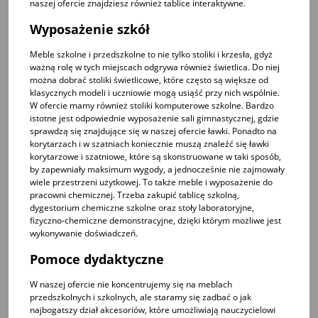
naszej ofercie znajdziesz również
tablice interaktywne
.
Wyposażenie szkół
Meble szkolne i przedszkolne to nie tylko stoliki i krzesła, gdyż
ważną rolę w tych miejscach odgrywa również świetlica. Do niej
można dobrać
stoliki świetlicowe
, które często są większe od
klasycznych modeli i uczniowie mogą usiąść przy nich wspólnie.
W ofercie mamy również
stoliki komputerowe szkolne
. Bardzo
istotne jest odpowiednie wyposażenie sali gimnastycznej, gdzie
sprawdzą się znajdujące się w naszej ofercie ławki. Ponadto na
korytarzach i w szatniach koniecznie muszą znaleźć się
ławki
korytarzowe
i szatniowe, które są skonstruowane w taki sposób,
by zapewniały maksimum wygody, a jednocześnie nie zajmowały
wiele przestrzeni użytkowej. To także
meble i wyposażenie do
pracowni chemicznej
. Trzeba zakupić tablicę szkolną,
dygestorium chemiczne szkolne
oraz
stoły laboratoryjne,
fizyczno-chemiczne demonstracyjne
, dzięki którym możliwe jest
wykonywanie doświadczeń.
Pomoce dydaktyczne
W naszej ofercie nie koncentrujemy się na meblach
przedszkolnych i szkolnych, ale staramy się zadbać o jak
najbogatszy dział akcesoriów, które umożliwiają nauczycielowi