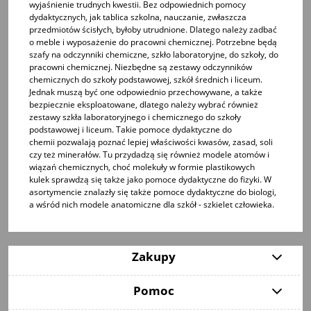
wyjaśnienie trudnych kwestii. Bez odpowiednich pomocy
dydaktycznych, jak tablica szkolna, nauczanie, zwłaszcza
przedmiotów ścisłych, byłoby utrudnione. Dlatego należy zadbać
o meble i wyposażenie do pracowni chemicznej. Potrzebne będą
szafy na odczynniki chemiczne, szkło laboratoryjne, do szkoły, do
pracowni chemicznej
. Niezbędne są
zestawy odczynników
chemicznych do szkoły podstawowej, szkół średnich i liceum
.
Jednak muszą być one odpowiednio przechowywane, a także
bezpiecznie eksploatowane, dlatego należy wybrać również
zestawy szkła laboratoryjnego i chemicznego do szkoły
podstawowej i liceum
. Takie
pomoce dydaktyczne do
chemii
pozwalają poznać lepiej właściwości kwasów, zasad, soli
czy też minerałów. Tu przydadzą się również
modele atomów i
wiązań chemicznych
, choć molekuły w formie plastikowych
kulek sprawdzą się także jako
pomoce dydaktyczne do fizyki
. W
asortymencie znalazły się także
pomoce dydaktyczne do biologi
,
a wśród nich
modele anatomiczne dla szkół - szkielet człowieka
.
Zakupy
Pomoc