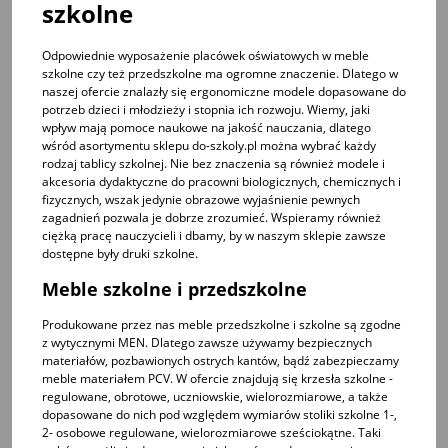
szkolne
Odpowiednie wyposażenie placówek oświatowych w
meble
szkolne
czy też przedszkolne ma ogromne znaczenie. Dlatego w
naszej ofercie znalazły się ergonomiczne modele dopasowane do
potrzeb dzieci i młodzieży i stopnia ich rozwoju. Wiemy, jaki
wpływ mają pomoce naukowe na jakość nauczania, dlatego
wśród asortymentu sklepu do-szkoly.pl można wybrać każdy
rodzaj tablicy szkolnej. Nie bez znaczenia są również modele i
akcesoria dydaktyczne do pracowni biologicznych, chemicznych i
fizycznych, wszak jedynie obrazowe wyjaśnienie pewnych
zagadnień pozwala je dobrze zrozumieć. Wspieramy również
ciężką pracę nauczycieli i dbamy, by w naszym sklepie zawsze
dostępne były
druki szkolne
.
Meble szkolne i przedszkolne
Produkowane przez nas
meble przedszkolne
i szkolne są zgodne
z wytycznymi MEN. Dlatego zawsze używamy bezpiecznych
materiałów, pozbawionych ostrych kantów, bądź zabezpieczamy
meble materiałem PCV. W ofercie znajdują się
krzesła szkolne -
regulowane, obrotowe, uczniowskie, wielorozmiarowe
, a także
dopasowane do nich pod względem wymiarów
stoliki szkolne 1-,
2- osobowe regulowane, wielorozmiarowe sześciokątne
. Taki