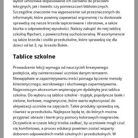
wybór umożliwia dopasowanie ich zarówno do pracowni
lekcyjnych, jak i świetlic czy pomieszczeń bibliotecznych.
Szczególne znaczenie ma wyposażenie sal przeznaczonych do
informatyki, które powinny zapewniać ergonomię i tu doskonale
sprawdzą się nasze krzesła tapicerowane i obrotowe, a także
biurka o odpowiedniej wysokości. Należy zakupić do niej tablicę
szkolną flipchart, z powierzchnią suchościeralną. W asortymencie
są także
krzesła i stoliki przedszkolne
, które sprawdzą się dla
dzieci od lat 3, np.
krzesło Bolek
.
Tablice szkolne
Prowadzenie lekcji wymaga od nauczycieli kreatywnego
podejścia, aby zainteresować uczniów danym tematem.
Niewątpliwie w zapamiętywaniu treści pomaga łączenie metody
kinestetycznego, wzrokowego i słuchowego zapamiętywania.
Najprostszym akcesorium wspierającym dydaktykę jest tablica
szkolna. Do wyboru są
tablice szkolne - tryptyk, pojedyncze białe i
zielone, korkowe, magnetyczne
, które warto wykorzystać do
aktywizacji uczniów na zajęciach. Takie produkty sprawdzą się,
również w przedszkolu. Najlepsze będą te, do których można
przypinać obrazki i literki przy pomocy kolorowych magnesów.
Oczywiście w czasie lekcji trzeba zadbać, by uczniowie mogli czuć
się komfortowo, a proces edukacji powinien zostać wsparty
doborem odpowiednich mebli szkolnych i przedszkolnych. W