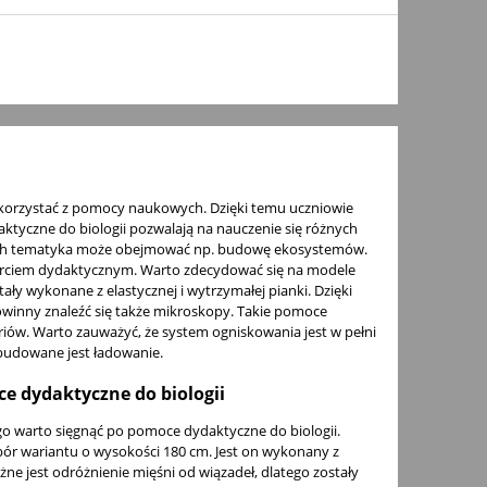
o korzystać z pomocy naukowych. Dzięki temu uczniowie
aktyczne do biologii pozwalają na nauczenie się różnych
których tematyka może obejmować np. budowę ekosystemów.
parciem dydaktycznym. Warto zdecydować się na modele
ły wykonane z elastycznej i wytrzymałej pianki. Dzięki
winny znaleźć się także mikroskopy. Takie pomoce
riów. Warto zauważyć, że system ogniskowania jest w pełni
wbudowane jest ładowanie.
ce dydaktyczne do biologii
go warto sięgnąć po pomoce dydaktyczne do biologii.
ór wariantu o wysokości 180 cm. Jest on wykonany z
e jest odróżnienie mięśni od wiązadeł, dlatego zostały