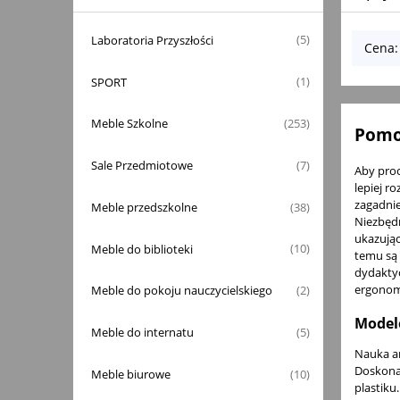
Laboratoria Przyszłości
(5)
Cena:
SPORT
(1)
Meble Szkolne
(253)
Pomoc
Sale Przedmiotowe
(7)
Aby proc
lepiej r
zagadnie
Meble przedszkolne
(38)
Niezbęd
ukazując
Meble do biblioteki
(10)
temu są 
dydaktyc
ergonomi
Meble do pokoju nauczycielskiego
(2)
Modele
Meble do internatu
(5)
Nauka an
Doskona
Meble biurowe
(10)
plastiku