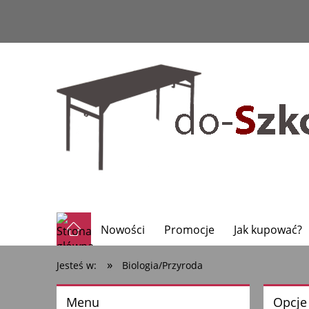
Nowości
Promocje
Jak kupować?
»
Jesteś w:
Biologia/Przyroda
Menu
Opcje