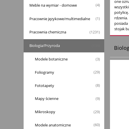
one ozna
Meble na wymiar - domowe
(4)
wszystki
potylicę
rdzenia.
Pracownie językowe/multimedialne
(1)
posiada
stojak b
Pracownia chemiczna
(1231)
Biologia/Przyroda
(138)
Biolo
Modele botaniczne
(3)
Foliogramy
(29)
Fototapety
(8)
Mapy ścienne
(9)
Mikroskopy
(29)
Modele anatomiczne
(60)