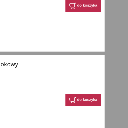
do koszyka
blokowy
do koszyka