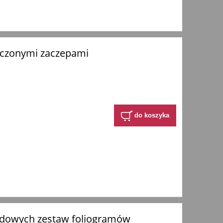
aczonymi zaczepami
do koszyka
dowych zestaw foliogramów