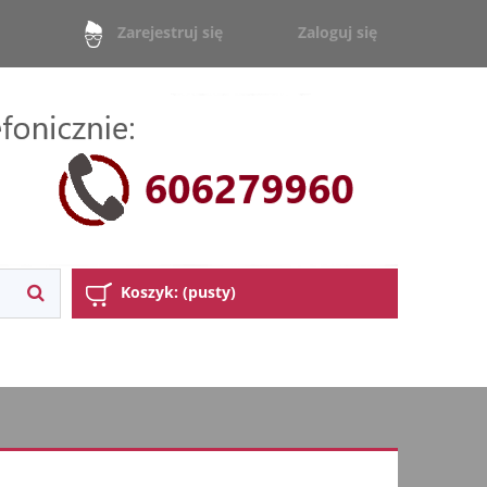
Zaloguj się
Zarejestruj się
Koszyk:
(pusty)