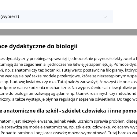
 (wybierz)
e dydaktyczne do biologii
es dydaktyczny przebiegał sprawniej i jednocześnie przynosił efekty, wart
ozumieją dane zagadnienia i jednocześnie łatwiej je zapamiętują. Pomoce dyd
ń, np. z anatomii czy też botaniki. Tutaj warto postawić na filogramy, 
ne wydają się być także modele przekrojowe, które są niezastąpionym ws
e np. budowę kwiatów czy oka. Tutaj należy zauważyć, że wszystkie one zosta
odporne na uszkodzenia mechaniczne. Na wyposażeniu sali niewątpliwie po
zne do biologii umożliwiają oglądanie np. tkanek roślinnych czy mitochond
czny, a także występuje płynna regulacja natężenia oświetlenia. Do tego 
 anatomiczne dla szkół - szkielet człowieka i inne pomo
atomii jest niezwykle ważna, jednak wielu uczniom sprawia problem, dlate
le sprawdzą się
modele anatomiczne, np. szkieletu człowieka
. Polecamy wyb
. Ponadto ramiona i nogi oraz czaszkę można wymontować. Tutaj bardzo ważn