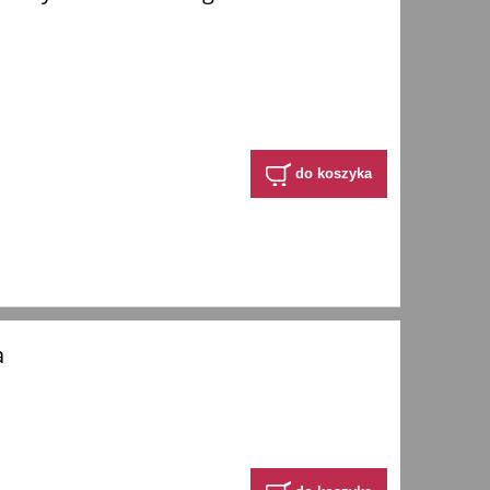
do koszyka
a