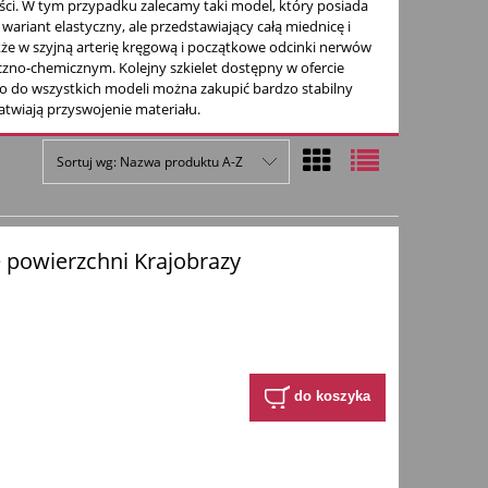
ści. W tym przypadku zalecamy taki model, który posiada
riant elastyczny, ale przedstawiający całą miednicę i
że w szyjną arterię kręgową i początkowe odcinki nerwów
iczno-chemicznym. Kolejny szkielet dostępny w ofercie
 do wszystkich modeli można zakupić bardzo stabilny
atwiają przyswojenie materiału.
Sortuj wg:
Nazwa produktu A-Z
e powierzchni Krajobrazy
do koszyka