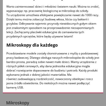
Warto zainteresować dzieci i młodzież światem nauki. Można to zrobić,
wyposażając np. pracownię biologiczną w mikroskop do szkoły.
To urządzenie umożliwia efektywne powiększanie nawet do 1000 razy.
Dzięki temu można zobaczyć budowę włosa, liścia czy bakterii i
grzybów. Odkrywanie tajemnic przyrody niewidocznych gołym okiem
jest znakomitym sposobem na przeprowadzenie niezapomnianych
lekcji. Zachęcamy placówki edukacyjne do zamawiania tych
przydatnych sprzętów, które będą używane latami!
Mikroskopy dla każdego
Przedstawiane modele zostały skonstruowane z myślą o podstawowej
pracy badawczej. Dlatego obsługa naszych mikroskopów do szkoły jest
bardzo prosta, poradzą sobie nawet małe dzieci. Mamy urządzenia z
różnych półek cenowych, aby dana jednostka edukacyjna mogła
dobrać rozwiązanie dopasowane do budżetu i potrzeb. Każdy produkt
wykonano jednak z dobrej jakości materiałów. Ma
również zadowalającą rozdzielczość, nowoczesny obiektyw i rzecz
jasna źródło oświetlenia. Do niektórych można nawet podłączyć
kamerę USB.
Mikroskopy