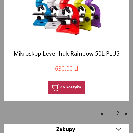
Mikroskop Levenhuk Rainbow 50L PLUS
630,00 zł
do koszyka
«
1
2
»
Zakupy