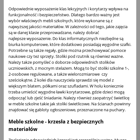
Odpowiednie wyposażenie klas lekcyjnych i korytarzy wpływa na
funkcjonalność i bezpieczeństwo. Dlatego bardzo ważny jest
wybór właściwych mebli szkolnych, które wykonane są z
najwyższej jakości materiałów. W zależności od tego, jakie zajęcia
są w danej klasie przeprowadzane, należy dobrać
najlepsze wyposażenie. Do klas informatycznych niezbędne są
biurka komputerowe, które dodatkowo posiadają wygodne szafki.
Potrzebne są także regały, gdzie można przechowywać pomoce
naukowe czy też sprzęty. Stoliki pod rzutnik są również ważne.
Należy także pomyśleć o doborze odpowiednich stolików
uczniowskich, z mocnym stelażem. Mogą to być
stoliki szkolne 1-,
2-osobowe regulowane, a także wielorozmiarowe czy
sześciokątne
. Z kolei dla nauczyciela sprawdzi się model z
większym blatem, półkami oraz szufladami. W holu koniecznie
trzeba umieścić wygodne
ławki korytarzowe
, gdzie dzieci mogą
odpocząć lub zjeść śniadanie. Należy również zaopatrzyć świetlicę
w meble szkolne takie jak
stoliki świetlicowe
. Na ścianach powinny
znajdować się gabloty ogłoszeniowe, przeznaczone na puchary.
Meble szkolne - krzesła z bezpiecznych
materiałów
Znalezienie odpowiednich krzeseł jest szczególnie ważne. Muszą