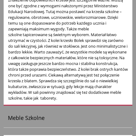
one być zgodne z wymogami nałożonymi przez Ministerstwo
Edukacji Narodowej. Tutaj można postawić na
krzesła szkolne –
regulowane, obrotowe, uczniowskie, wielorozmiarowe
. Dzięki
temu są one dopasowane do potrzeb każdego ucznia i
zapewniają maksimum wygody. Także meble
szkolne tapicerowane są świetnym wyborem. Materiał łatwo
utrzymać w czystości. Z kolei
krzesło Bolek
sprawdzi się zarówno
do sali lekcyjnej, jak również w stołówce. Jest ono minimalistyczne i
bardzo lekkie. Warto zauważyć, że wszystkie modele są wykonane
z całkowicie bezpiecznych materiałów, które nie są toksyczne. Na
uwagę zasługuje jeszcze bardzo mocna i stabilna konstrukcja,
która także poprawia bezpieczeństwo. Z kolei brak ostrych kantów
chroni przed urazami. Ciekawą alternatywą jest też połączenie
krzesła z blatem. Sprawdza się szczególnie do sal o niewielkiej
kubaturze, zwłaszcza w sytuacji, gdy lekcje mają charakter
wykładów. W sali powinny znajdować się też dodatkowe meble
szkolne, takie jak taborety.
Meble Szkolne