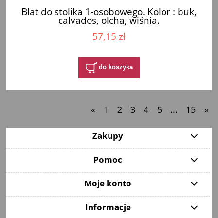
Blat do stolika 1-osobowego. Kolor : buk,
calvados, olcha, wiśnia.
57,15 zł
do koszyka
«
1
2
3
4
5
...
15
»
Zakupy
Pomoc
Moje konto
Informacje