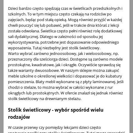
Dzieci bardzo często spędzają czas w świetlicach przedszkolnych i
szkolnych. To w tym miejscu często czekają na rodziców po
zajęciach, będąc pod stałą opieką. Mogą również przyjść w każdej
chwili pouczyć się lub pobawić, jeśli w trakcie dnia któraś z lekcji
została odwołana. Świetlica często pełni również rolę dodatkowej
sali dydaktycznej. Dlatego w zależności od sposobu jej
wykorzystywania, potrzebne jest dopasowanie odpowiedniego
wyposażenia. Tutaj niezbędny jest stolik świetlicowy.
Warto wybrać zarówno jednoosobowy, jak i wieloosobowy, np.
przeznaczony dla sześciorga dzieci. Dostępne są zarówno modele
prostokątne, kwadratowe, jak i okrągłe. Oczywiście sprawdzą się
także warianty dwuosobowe. W naszym sklepie można zakupić
meble szkolne
o określonej wielkości i dopasować je do kubatury
pomieszczenia. Blaty mebli wykonane są z płyty laminowanej. Jeśli
chodzi o stelaże, to można wybrać w całości wykonane z rur
okrągłych lub prostokątnych. W ofercie znalazł się jednak również
stolik świetlicowy na drewnianym stelażu.
Stolik świetlicowy - wybór spośród wielu
rodzajów
W czasie przerwy czy pomiędzy lekcjami dzieci często
spożywają posiłki przy stoliku świetlicowym. Tutaj mogą sprawdzić