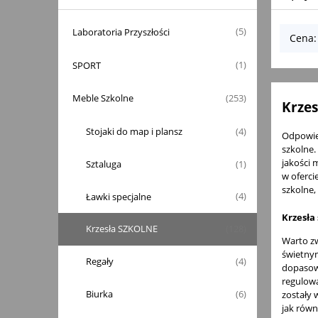
Laboratoria Przyszłości
(5)
Cena:
SPORT
(1)
Meble Szkolne
(253)
Krzes
Stojaki do map i plansz
(4)
Odpowied
szkolne.
jakości 
Sztaluga
(1)
w oferci
szkolne,
Ławki specjalne
(4)
Krzesła
Krzesła SZKOLNE
(128)
Warto zw
świetnym
Regały
(4)
dopasowa
regulowa
Biurka
(6)
zostały 
jak równ