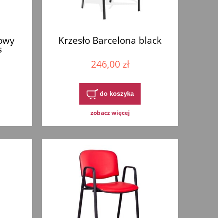
towy
Krzesło Barcelona black
s
246,00 zł
do koszyka
zobacz więcej