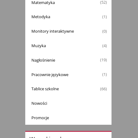
Matematyka
(52)
Metodyka
(1)
Monitory interaktywne
(0)
Muzyka
(4)
Nagłośnienie
(19)
Pracownie językowe
(1)
Tablice szkolne
(66)
Nowości
Promocje