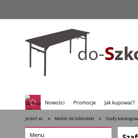
Nowości
Promocje
Jak kupować?
»
»
Jesteś w:
Meble do biblioteki
Szafy katalogo
Menu
Sza