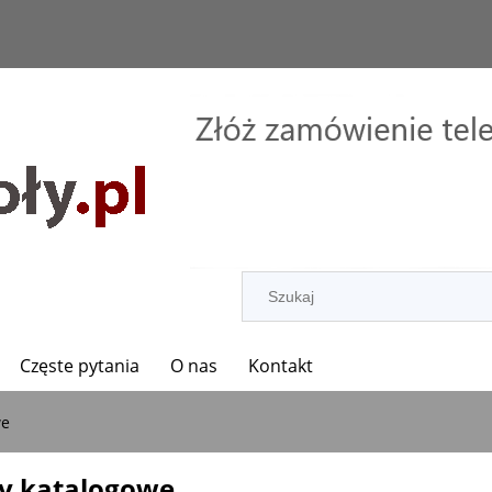
Częste pytania
O nas
Kontakt
we
fy katalogowe