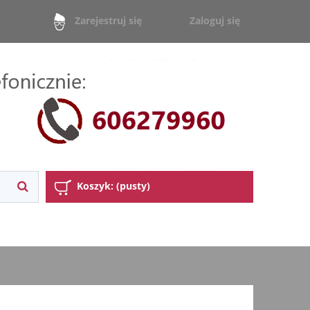
Zaloguj się
Zarejestruj się
Koszyk:
(pusty)