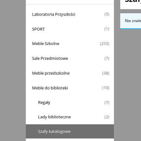
Laboratoria Przyszłości
(5)
Nie znal
SPORT
(1)
Meble Szkolne
(253)
Sale Przedmiotowe
(7)
Meble przedszkolne
(38)
Meble do biblioteki
(10)
Regały
(7)
Lady biblioteczne
(2)
Szafy katalogowe
(0)