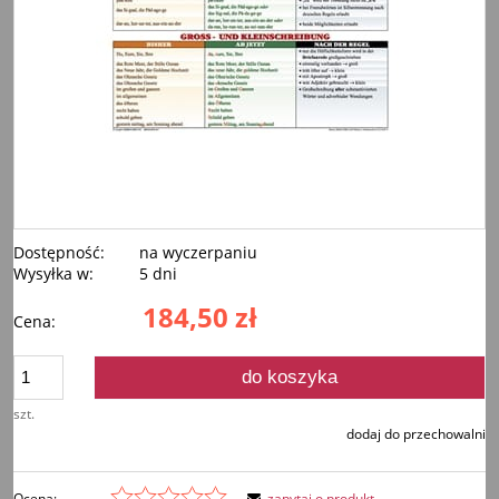
Dostępność:
na wyczerpaniu
Wysyłka w:
5 dni
184,50 zł
Cena:
do koszyka
szt.
dodaj do przechowalni
Ocena:
zapytaj o produkt