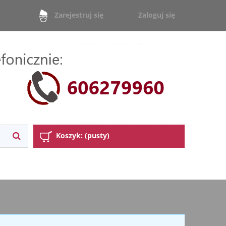
Zaloguj się
Zarejestruj się
Koszyk:
(pusty)