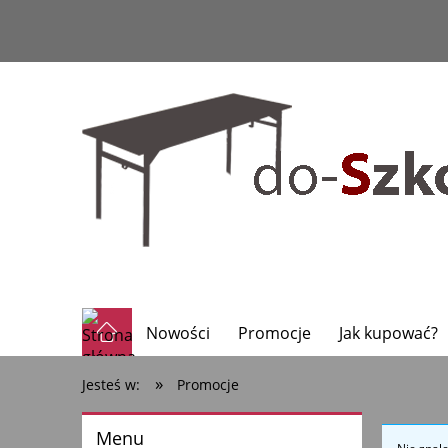
Nowości
Promocje
Jak kupować?
»
Jesteś w:
Promocje
Menu