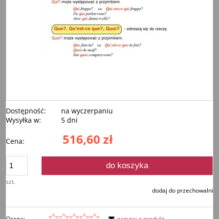
Dostępność:
na wyczerpaniu
Wysyłka w:
5 dni
516,60 zł
Cena:
do koszyka
szt.
dodaj do przechowalni
Ocena:
zapytaj o produkt