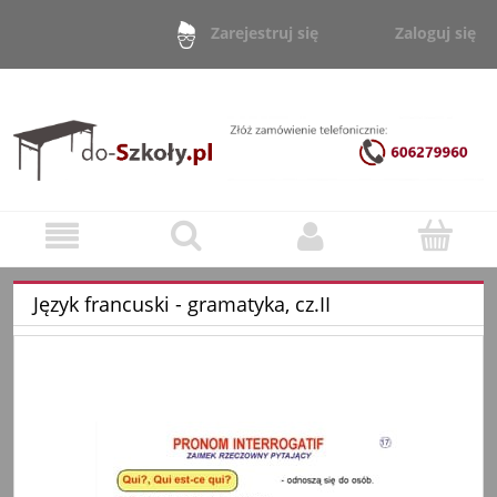
Zaloguj się
Zarejestruj się
Język francuski - gramatyka, cz.II