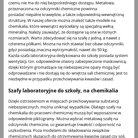
czemu nie ma do niej bezpośredniego dostępu. Metalowa,
przeznaczona na odczynniki chemiczne powinna
posiadać niepalne krawędzie, a także odpowiednią wewnętrzną
strukturę. W naszej ofercie można znaleźć także modele na
chemikalia, które wewnątrz wyściełany są specjalną wełną
mineralną. Należy zauważyć, że dostępne są one w różnych
rozmiarach. Warto zdecydować się na szafę z jedną, a nawet z
czterema półkami. Można na nich stawiać bez obaw odczynniki,
gdyż posiadają znaczną wytrzymałość, nawet do 50 kg.
Każda szafa laboratoryjna dedykowana do szkoły posiada system
wentylacji, tzn. odpowiednie otwory zabezpieczone maskownicą,
dzięki którym gromadzące się niebezpieczne opary mogą być
odprowadzane i nie dostają się do wnętrza sali chemicznej. Jest to
niezbędne w przypadku przechowywania kwasów i zasad.
Szafy laboratoryjne do szkoły, na chemikalia
Dzięki ostrzeżeniom w miejscach przechowywania substancji
niebezpiecznych, można uniknąć wypadków. Dlatego szafy na
chemikalia do pracowni chemicznej muszą być wyposażone w
odpowiednie piktogramy. Można wybrać metalową szafę na
odczynniki chemiczne, co gwarantuje trwałość i odporność na
uszkodzenia. Poza modelami do składowania związków
chemicznych służących do otrzymywania kwasów zasad czy soli,