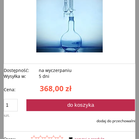
Dostępność:
na wyczerpaniu
Wysyłka w:
5 dni
368,00 zł
Cena:
do koszyka
szt.
dodaj do przechowalni
Ocena:
zapytaj o produkt