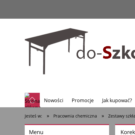
Nowości
Promocje
Jak kupować?
»
»
Jesteś w:
Pracownia chemiczna
Zestawy szkła
Menu
Kore