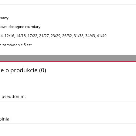
umowy
mowe dostępne rozmiary:
14, 12/16, 14/18, 17/22, 21/27, 23/29, 26/32, 31/38, 34/43, 41/49
e zamówienie 5 szt
e o produkcie (0)
b pseudonim:
pinia: