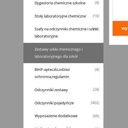
Dygestoria chemiczne szkolne
(8)
Stoły laboratoryjne chemiczne
(16)
wyś
Szafy na odczynniki chemiczne i szkło
(10)
laboratoryjne
Zestawy szkła chemicznego i
(484)
laboratoryjnego dla szkół
BiHP-apteczki,odzież
(8)
ochronna,regulamin
Odczynniki zestawy
(28)
Odczynniki pojedyńcze
(402)
Wyposażenie dodatkowe
(66)