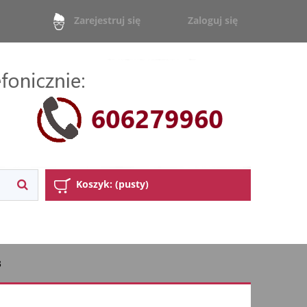
Zaloguj się
Zarejestruj się
Koszyk:
(pusty)
3