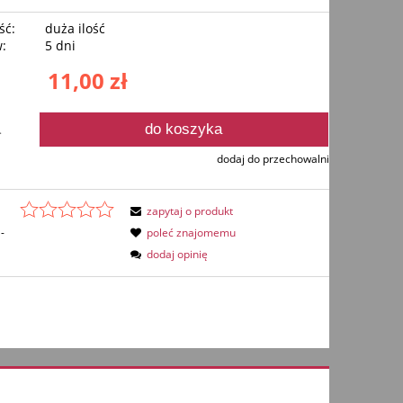
ść:
duża ilość
w:
5 dni
11,00 zł
do koszyka
.
dodaj do przechowalni
zapytaj o produkt
-
poleć znajomemu
dodaj opinię