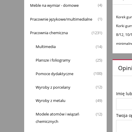
Meble na wymiar - domowe
(4)
Korek g
Pracownie językowe/multimedialne
(1)
Korki gu
Pracownia chemiczna
(1231)
8/12, 10/
minimaln
Multimedia
(14)
Plansze i foliogramy
(25)
Opini
Pomoce dydaktyczne
(100)
Wyroby z porcelany
(12)
Imię lu
Wyroby z metalu
(49)
Modele atomów i wiązań
(12)
Twoja o
chemicznych