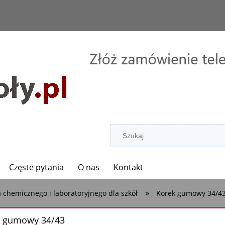
Częste pytania
O nas
Kontakt
»
 chemicznego i laboratoryjnego dla szkół
Korek gumowy 34/4
k gumowy 34/43